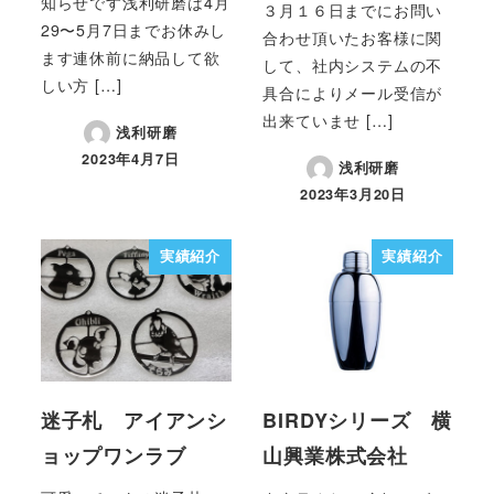
知らせです浅利研磨は4月
３月１６日までにお問い
29〜5月7日までお休みし
合わせ頂いたお客様に関
ます連休前に納品して欲
して、社内システムの不
しい方 […]
具合によりメール受信が
出来ていませ […]
浅利研磨
2023年4月7日
浅利研磨
2023年3月20日
実績紹介
実績紹介
迷子札 アイアンシ
BIRDYシリーズ 横
ョップワンラブ
山興業株式会社