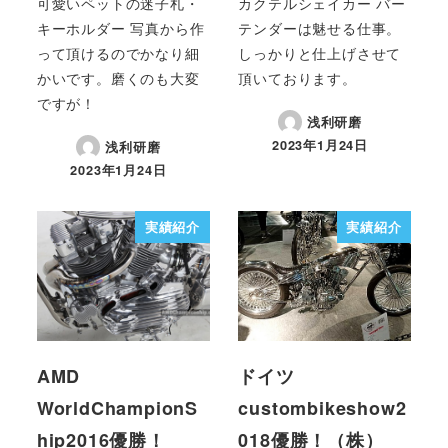
可愛いペットの迷子札・
カクテルシェイカー バー
キーホルダー 写真から作
テンダーは魅せる仕事。
って頂けるのでかなり細
しっかりと仕上げさせて
かいです。磨くのも大変
頂いております。
ですが！
浅利研磨
2023年1月24日
浅利研磨
2023年1月24日
実績紹介
実績紹介
AMD
ドイツ
WorldChampionS
custombikeshow2
hip2016優勝！
018優勝！（株）