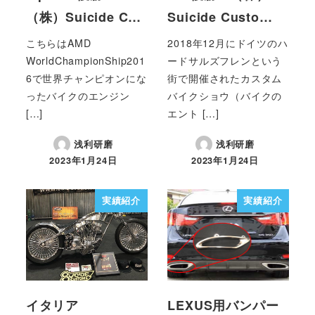
（株）Suicide C…
Suicide Custo…
こちらはAMD
2018年12月にドイツのハ
WorldChampionShip201
ードサルズフレンという
6で世界チャンピオンにな
街で開催されたカスタム
ったバイクのエンジン
バイクショウ（バイクの
[…]
エント […]
浅利研磨
浅利研磨
2023年1月24日
2023年1月24日
実績紹介
実績紹介
イタリア
LEXUS用バンパー